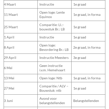
4 Maart
Instructie
1e graad
Open loge: Lente
11 Maart
1e graad, in forma
Equinox
Comparitie: Ll.:-
25 Maart
1e graad
bouwstuk Br.: LB
1 April
Instructie
1e graad
Open loge:
8 April
2e graad, in forma
Bevordering Br.: LB
29 April
Instructie Meesters
3e graad
Geen instructie
6 Mei
i.v.m. Hemelvaart
13 Mei
Open loge: Ntb
1e graad, in forma
Comparitie / ALV –
27 Mei
1e graad
Bouwstuk: ntb
Avond voor
3 Juni
Belangstellenden
belangstellenden