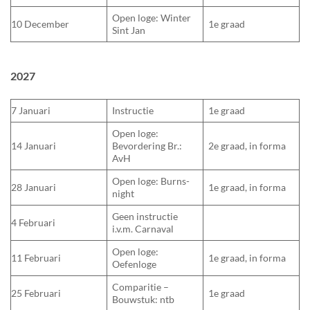
Open loge: Winter
10 December
1e graad
Sint Jan
2027
7 Januari
Instructie
1e graad
Open loge:
14 Januari
Bevordering Br.:
2e graad, in forma
AvH
Open loge: Burns-
28 Januari
1e graad, in forma
night
Geen instructie
4 Februari
i.v.m. Carnaval
Open loge:
11 Februari
1e graad, in forma
Oefenloge
Comparitie –
25 Februari
1e graad
Bouwstuk: ntb