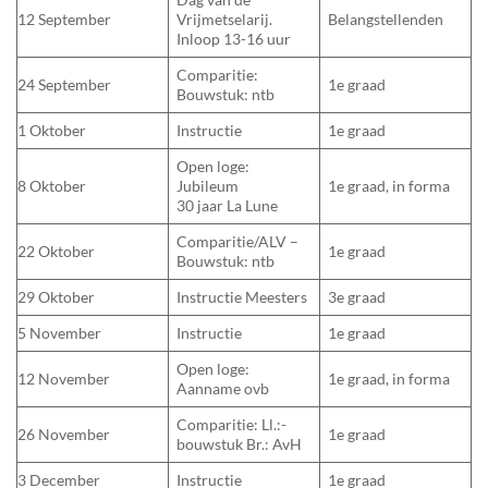
12 September
Vrijmetselarij.
Belangstellenden
Inloop 13-16 uur
Comparitie:
24 September
1e graad
Bouwstuk: ntb
1 Oktober
Instructie
1e graad
Open loge:
8 Oktober
Jubileum
1e graad, in forma
30 jaar La Lune
Comparitie/ALV –
22 Oktober
1e graad
Bouwstuk: ntb
29 Oktober
Instructie Meesters
3e graad
5 November
Instructie
1e graad
Open loge:
12 November
1e graad, in forma
Aanname ovb
Comparitie: Ll.:-
26 November
1e graad
bouwstuk Br.: AvH
3 December
Instructie
1e graad