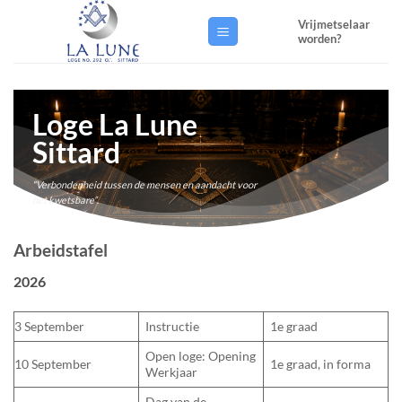
Ga
Vrijmetselaar
naar
worden?
inhoud
Loge La Lune
Sittard
“Verbondenheid tussen de mensen en aandacht voor
het kwetsbare”
.
Arbeidstafel
2026
3 September
Instructie
1e graad
Open loge: Opening
10 September
1e graad, in forma
Werkjaar
Dag van de