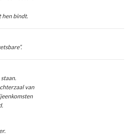
hen bindt.
tsbare”.
 staan.
achterzaal van
bijeenkomsten
d.
er.