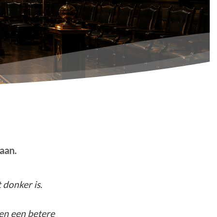
aan.
 donker is.
 en een betere