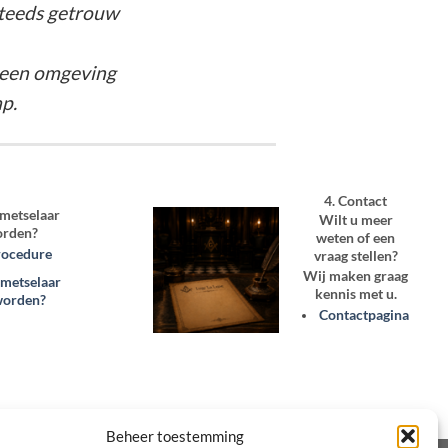
steeds getrouw
r een omgeving
p.
4. Contact
jmetselaar
Wilt u meer
rden?
weten of een
rocedure
vraag stellen?
Wij maken graag
jmetselaar
kennis met u.
worden?
Contactpagina
Beheer toestemming