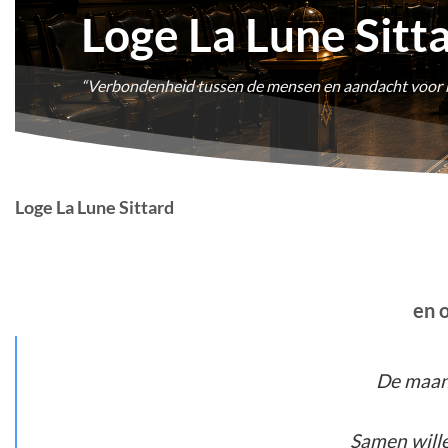
Loge La Lune Sitt
“Verbondenheid tussen de mensen en aandacht voor 
Loge La Lune Sittard
en 
De maan 
Samen wille