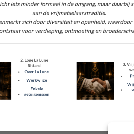
icht iets minder formeel in de omgang, maar daarbij 
aan de vrijmetselaarstraditie.
enmerkt zich door diversiteit en openheid, waardoo
ontstaat voor verdieping, ontmoeting en broederscha
2. Loge La Lune
3. Vri
Sittard
wo
Over La Lune
P
Werkwijze
Vri
Enkele
getuigenissen