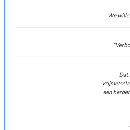
We wille
“Verbo
Dat 
Vrijmetsela
een herberg